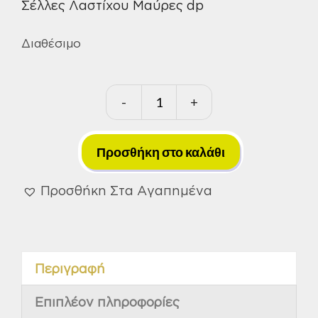
Σέλλες Λαστίχου Μαύρες dp
Διαθέσιμο
-
+
Σέλλες
Λαστίχου
dp
Προσθήκη στο καλάθι
ποσότητα
Προσθήκη Στα Αγαπημένα
Περιγραφή
Επιπλέον πληροφορίες