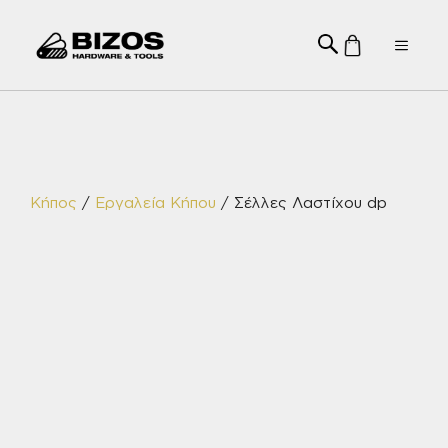
Μετάβαση
σε
Menu
περιεχόμενο
Κήπος
/
Εργαλεία Κήπου
/ Σέλλες Λαστίχου dp