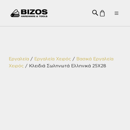
Μετάβαση
σε
Menu
περιεχόμενο
Εργαλεία
/
Εργαλεία Χειρός
/
Βασικά Εργαλεία
Χειρός
/ Κλειδιά Σωληνωτά Ελληνικά 25Χ28