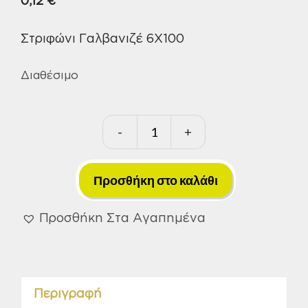
0,12
€
Στριφώνι Γαλβανιζέ 6Χ100
Διαθέσιμο
-
+
Στριφώνι
Γαλβανιζέ
6Χ100
Προσθήκη στο καλάθι
ποσότητα
Προσθήκη Στα Αγαπημένα
Περιγραφή