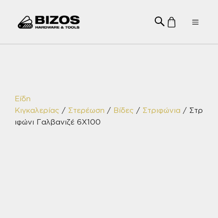
Μετάβαση
σε
Menu
περιεχόμενο
Είδη
Κιγκαλερίας
/
Στερέωση
/
Βίδες
/
Στριφώνια
/ Στρ
ιφώνι Γαλβανιζέ 6Χ100