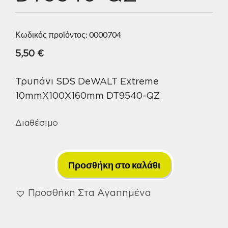
Κωδικός προϊόντος:
0000704
5,50
€
Τρυπάνι SDS DeWALT Extreme
10mmX100X160mm DT9540-QZ
Διαθέσιμο
Τρυπάνι
SDS-
Προσθήκη στο καλάθι
Plus
DeWALT
Προσθήκη Στα Αγαπημένα
Extreme
10mmX100X160mm