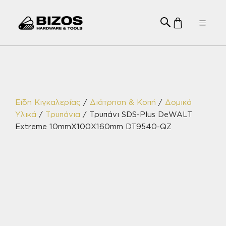
Μετάβαση
σε
Menu
περιεχόμενο
Είδη Κιγκαλερίας
/
Διάτρηση & Κοπή
/
Δομικά
Υλικά
/
Τρυπάνια
/ Τρυπάνι SDS-Plus DeWALT
Extreme 10mmX100X160mm DT9540-QZ