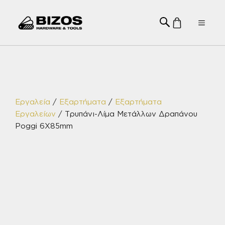
Μετάβαση
σε
Menu
περιεχόμενο
Εργαλεία
/
Εξαρτήματα
/
Εξαρτήματα
Εργαλείων
/ Τρυπάνι-Λίμα Μετάλλων Δραπάνου
Poggi 6Χ85mm