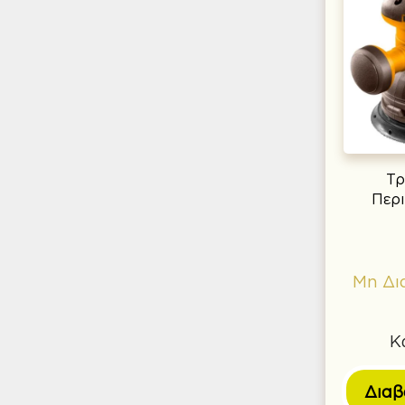
Τρ
Περ
Μη Δι
Κ
Διαβ