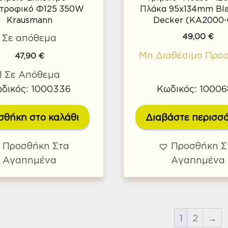
τροφικό Φ125 350W
Πλάκα 95x134mm Bla
Krausmann
Decker (KA2000-
49,00
€
Σε απόθεμα
Μη Διαθέσιμο Προ
47,90
€
1 Σε Απόθεμα
δικός: 1000336
Κωδικός: 1000
σθήκη στο καλάθι
Διαβάστε περισσ
Προσθήκη Στα
Προσθήκη Σ
Αγαπημένα
Αγαπημένα
1
2
→