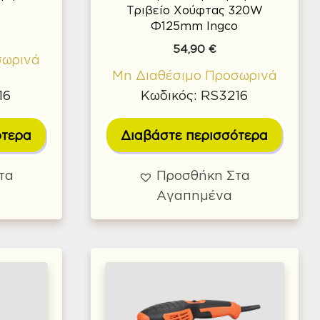
Τριβείο Χούφτας 320W
Φ125mm Ingco
54,90
€
σωρινά
Μη Διαθέσιμο Προσωρινά
16
Κωδικός: RS3216
ότερα
Διαβάστε περισσότερα
τα
Προσθήκη Στα
Αγαπημένα