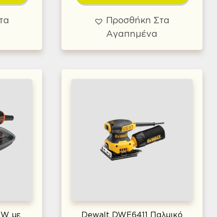
τα
Προσθήκη Στα
Αγαπημένα
0W με
Dewalt DWE6411 Παλμικό