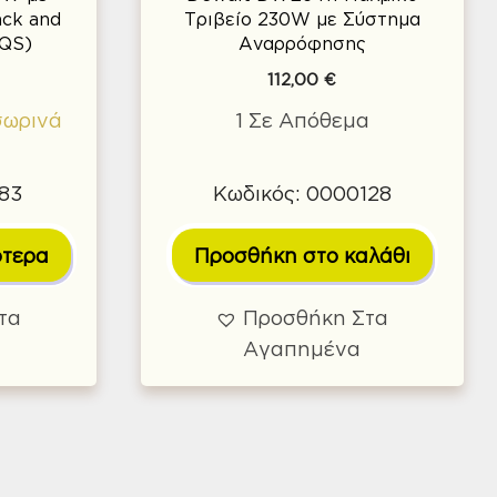
ck and
Τριβείο 230W με Σύστημα
QS)
Αναρρόφησης
112,00
€
σωρινά
1 Σε Απόθεμα
683
Κωδικός: 0000128
ότερα
Προσθήκη στο καλάθι
τα
Προσθήκη Στα
Αγαπημένα