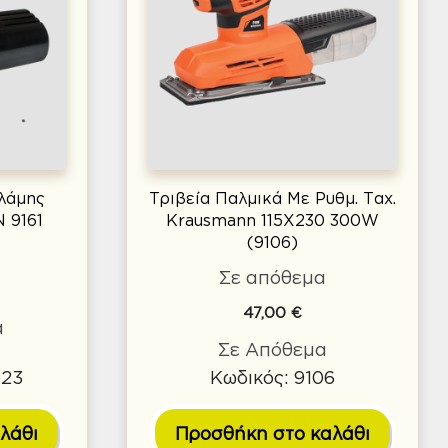
αλάμης
Τριβεία Παλμικά Με Ρυθμ. Ταχ.
 9161
Krausmann 115Χ230 300W
(9106)
Σε απόθεμα
47,00
€
α
Σε Απόθεμα
323
Κωδικός: 9106
λάθι
Προσθήκη στο καλάθι