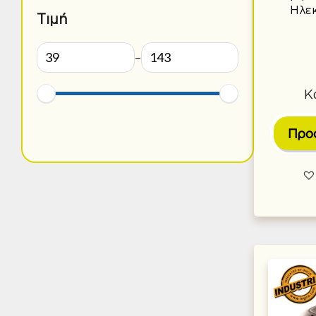
Ηλε
Τιμή
–
Κ
Προ