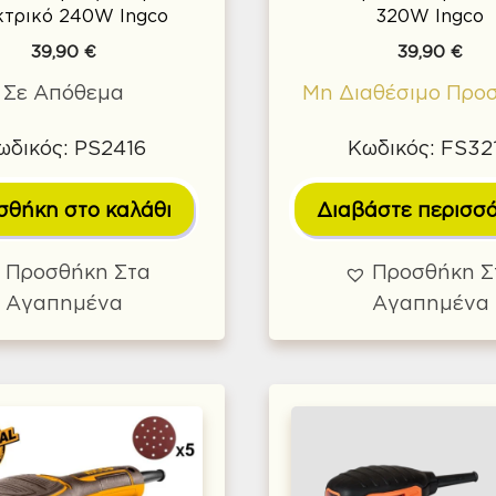
κτρικό 240W Ingco
320W Ingco
39,90
€
39,90
€
Σε Απόθεμα
Μη Διαθέσιμο Προ
ωδικός: PS2416
Κωδικός: FS32
σθήκη στο καλάθι
Διαβάστε περισσ
Προσθήκη Στα
Προσθήκη Σ
Αγαπημένα
Αγαπημένα