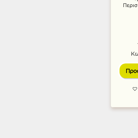
Περισ
Κω
Προ