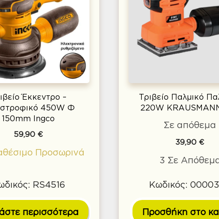
ιβείο Έκκεντρο –
Τριβείο Παλμικό Π
ιστροφικό 450W Φ
220W KRAUSMANN
150mm Ingco
Σε απόθεμα
59,90
€
39,90
€
αθέσιμο Προσωρινά
3 Σε Απόθεμ
ωδικός: RS4516
Κωδικός: 0000
άστε περισσότερα
Προσθήκη στο κα