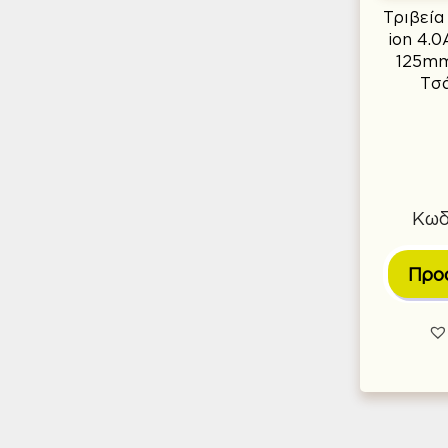
Τριβεία
ion 4.0
125mm
Τσά
Κωδ
Προ