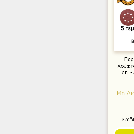
Περ
Χούφτα
Ion 
Μη Δι
Κωδι