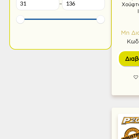
–
Χούφτα
Μη Δι
Κωδ
Διαβ