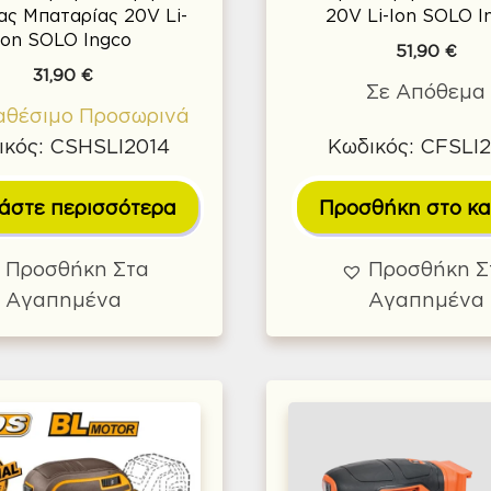
ς Μπαταρίας 20V Li-
20V Li-Ion SOLO I
Ion SOLO Ingco
51,90
€
31,90
€
Σε Απόθεμα
αθέσιμο Προσωρινά
ικός: CSHSLI2014
Κωδικός: CFSLI
άστε περισσότερα
Προσθήκη στο κα
Προσθήκη Στα
Προσθήκη Σ
Αγαπημένα
Αγαπημένα