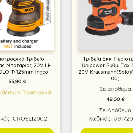
ιστροφικό Τριβείο
Τριβεία Εκκ. Περιστ
ς Μπαταρίας 20V Li-
Unipower Ρυθμ. Ταχ
SOLO Φ 125mm Ingco
20V Krausmann(Solo)
00)
55,90
€
Σε απόθεμα
αθέσιμο Προσωρινά
48,00
€
Σε Απόθεμα
κός: CROSLI2002
Κωδικός: U9172