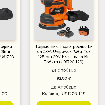
ροφικά
Τριβεία Εκκ. Περιστροφικά Li-
. 125mm
ion 2.0A Unipower Ρυθμ. Ταχ.
(U91720-
125mm 20V Krausmann Με
Τσάντα (U91720-12S)
Σε απόθεμα
92,00
€
Σε Απόθεμα
0-00
Κωδικός: U91720-12S