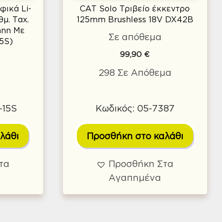
φικά Li-
CAT Solo Τριβείο έκκεντρο
μ. Ταχ.
125mm Brushless 18V DX42B
ann Με
Σε απόθεμα
5S)
99,90
€
298 Σε Απόθεμα
-15S
Κωδικός: 05-7387
λάθι
Προσθήκη στο καλάθι
τα
Προσθήκη Στα
Αγαπημένα