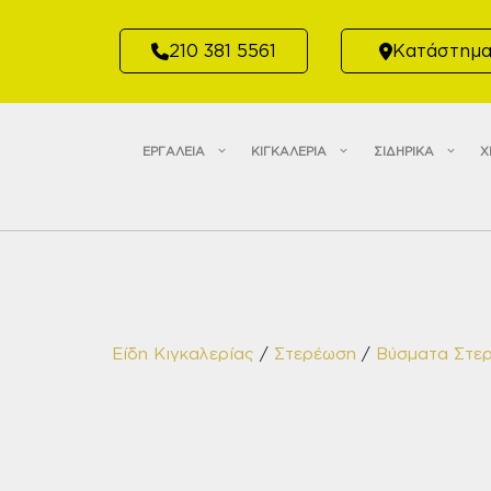
Μετάβαση
σε
210 381 5561
Κατάστημ
περιεχόμενο
ΕΡΓΑΛΕΙΑ
ΚΙΓΚΑΛΕΡΙΑ
ΣΙΔΗΡΙΚΑ
Χ
Είδη Κιγκαλερίας
/
Στερέωση
/
Βύσματα Στε