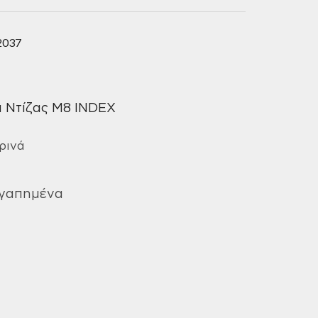
2037
 Ντίζας M8 INDEX
ρινά
Αγαπημένα