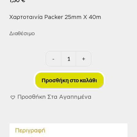
1,50
€
Χαρτοταινία Packer 25mm X 40m
Διαθέσιμο
-
+
Χαρτοταινία
Packer
25mm
Προσθήκη στο καλάθι
X
40m
Προσθήκη Στα Αγαπημένα
ποσότητα
Περιγραφή