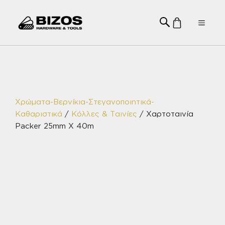
Μετάβαση
σε
Menu
περιεχόμενο
Χρώματα-Βερνίκια-Στεγανοποιητικά-
Καθαριστικά
/
Κόλλες & Ταινίες
/ Χαρτοταινία
Packer 25mm X 40m