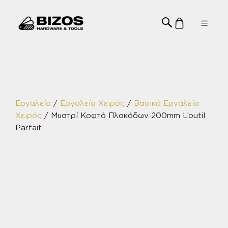
Μετάβαση
σε
Menu
περιεχόμενο
Εργαλεία
/
Εργαλεία Χειρός
/
Βασικά Εργαλεία
Χειρός
/ Μυστρί Κοφτό Πλακάδων 200mm L’outil
Parfait