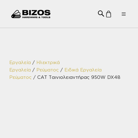
Μετάβαση
σε
Menu
περιεχόμενο
Εργαλεία
/
Ηλεκτρικά
Εργαλεία
/
Ρεύματος
/
Ειδικά Εργαλεία
Ρεύματος
/ CAT Ταινιολειαντήρας 950W DX48