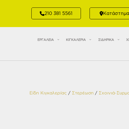
Μετάβαση
σε
210 381 5561
Κατάστημ
περιεχόμενο
ΕΡΓΑΛΕΙΑ
ΚΙΓΚΑΛΕΡΙΑ
ΣΙΔΗΡΙΚΑ
Χ
Είδη Κιγκαλερίας
/
Στερέωση
/
Σχοινιά-Συρμ