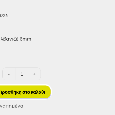
0726
αλβανιζέ 6mm
-
+
Εντατήρες
Κίνας
Γαλβανιζέ
Προσθήκη στο καλάθι
6mm
ποσότητα
Αγαπημένα