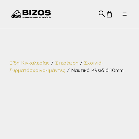
Μετάβαση
σε
Menu
περιεχόμενο
Είδη Κιγκαλερίας
/
Στερέωση
/
Σχοινιά-
Συρματόσχοινα-Ιμάντες
/ Ναυτικά Κλειδιά 10mm