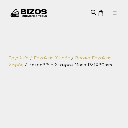
Μετάβαση
σε
Menu
περιεχόμενο
Εργαλεία
/
Εργαλεία Χειρός
/
Βασικά Εργαλεία
Χειρός
/ Κατσαβίδια Σταυρού Maco PZ1X80mm