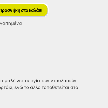
Καβίλιας
με
Προσθήκη στο καλάθι
Αποσπώμενο
Πύρο
Αγαπημένα
Κίτρινα
Martin
2
1/2''
X
2
1/2''
ποσότητα
αι ομαλή λειτουργία των ντουλαπιών
ρτάκι, ενώ το άλλο τοποθετείται στο