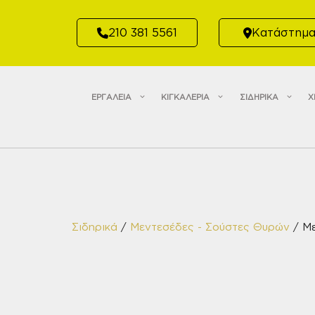
Μετάβαση
σε
210 381 5561
Κατάστημ
περιεχόμενο
ΕΡΓΑΛΕΙΑ
ΚΙΓΚΑΛΕΡΙΑ
ΣΙΔΗΡΙΚΑ
Χ
Σιδηρικά
/
Μεντεσέδες - Σούστες Θυρών
/ Με