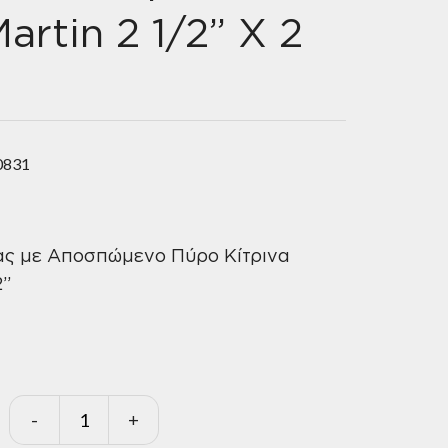
artin 2 1/2” X 2
0831
ας με Αποσπώμενο Πύρο Κίτρινα
2”
-
+
Μεντεσέδες