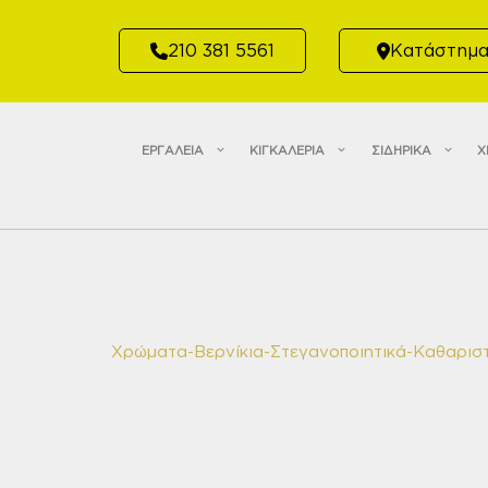
Μετάβαση
σε
210 381 5561
Κατάστημ
περιεχόμενο
ΕΡΓΑΛΕΙΑ
ΚΙΓΚΑΛΕΡΙΑ
ΣΙΔΗΡΙΚΑ
Χ
Χρώματα-Βερνίκια-Στεγανοποιητικά-Καθαριστ