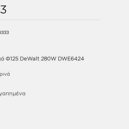
3
0333
ικό Φ125 DeWalt 280W DWE6424
ρινά
Αγαπημένα