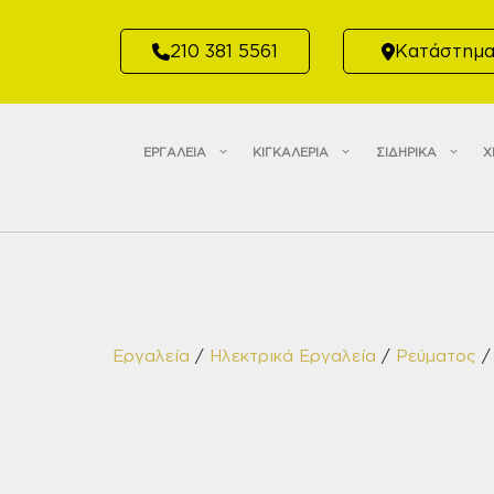
Μετάβαση
σε
210 381 5561
Κατάστημ
περιεχόμενο
ΕΡΓΑΛΕΙΑ
ΚΙΓΚΑΛΕΡΙΑ
ΣΙΔΗΡΙΚΑ
Χ
Εργαλεία
/
Ηλεκτρικά Εργαλεία
/
Ρεύματος