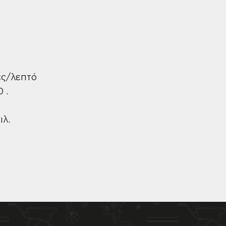
ές/λεπτό
 .
ιλ.