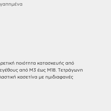
(Σετ
Αγαπημένα
5
τεμ.)
ποσότητα
ιρετική ποιότητα κατασκευής από
μεγέθους από M3 έως M18. Τετράγωνη
αστική κασετίνα με ημιδιαφανές