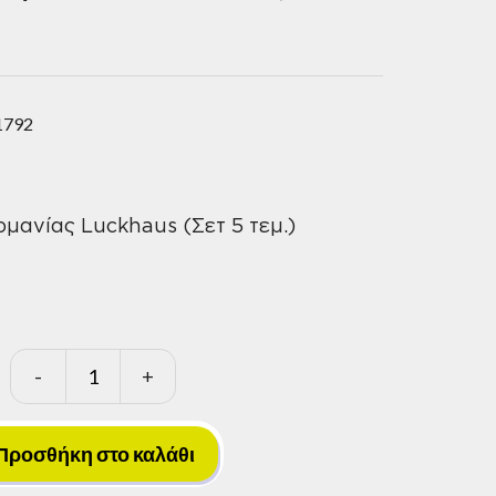
1792
μανίας Luckhaus (Σετ 5 τεμ.)
-
+
Εξωλκείς
Βιδών
Γερμανίας
Προσθήκη στο καλάθι
Luckhaus