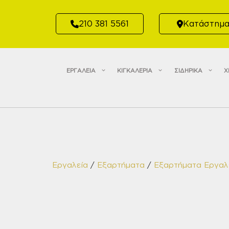
Μετάβαση
σε
210 381 5561
Κατάστημ
περιεχόμενο
ΕΡΓΑΛΕΙΑ
ΚΙΓΚΑΛΕΡΙΑ
ΣΙΔΗΡΙΚΑ
Χ
Εργαλεία
/
Εξαρτήματα
/
Εξαρτήματα Εργαλ